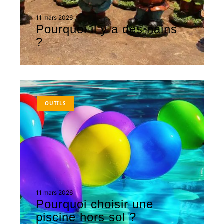
11 mars 2026
Pourquoi il y a des nains
?
OUTILS
11 mars 2026
Pourquoi choisir une
piscine hors sol ?