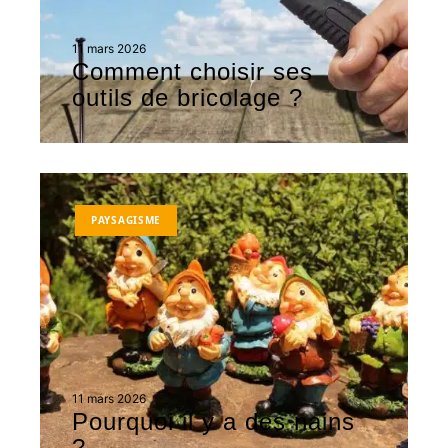
11 mars 2026
Comment choisir ses
outils de bricolage ?
PAYSAGISME
11 mars 2026
Pourquoi il y a des nains
?