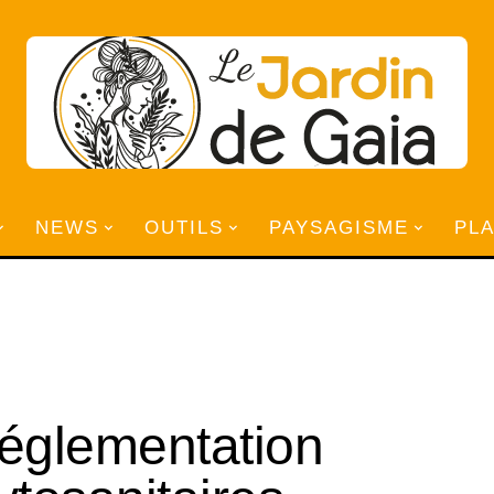
NEWS
OUTILS
PAYSAGISME
PL
églementation