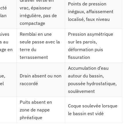
Gravier versé en
Points de pression
acté
vrac, épaisseur
inégaux, affaissement
plan
irrégulière, pas de
localisé, faux niveau
compactage
sives
Remblai en une
Pression asymétrique
s au
seule passe avec la
sur les parois,
age en
terre du
déformation puis
terrassement
fissuration
Accumulation d’eau
ue,
Drain absent ou non
autour du bassin,
el
raccordé
poussée hydrostatique,
soulèvement
Puits absent en
Coque soulevée lorsque
zone de nappe
le bassin est vidé
phréatique