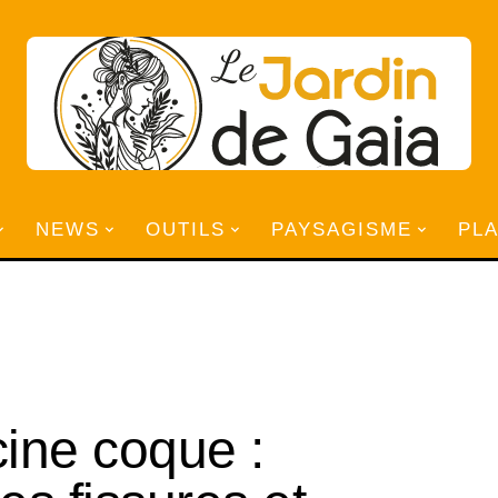
NEWS
OUTILS
PAYSAGISME
PL
cine coque :