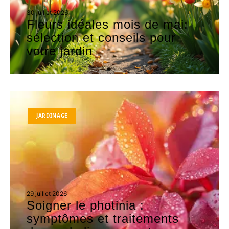
30 juillet 2026
Fleurs idéales mois de mai:
sélection et conseils pour
votre jardin
JARDINAGE
29 juillet 2026
Soigner le photinia :
symptômes et traitements