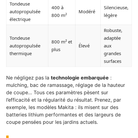
Tondeuse
400 à
Silencieuse,
autopropulsée
Modéré
800 m²
légère
électrique
Robuste,
Tondeuse
adaptée
800 m² et
autopropulsée
Élevé
aux
plus
thermique
grandes
surfaces
Ne négligez pas la
technologie embarquée
:
mulching, bac de ramassage, réglage de la hauteur
de coupe… Tous ces paramètres pèsent sur
l’efficacité et la régularité du résultat. Prenez, par
exemple, les modèles Makita : ils misent sur des
batteries lithium performantes et des largeurs de
coupe pensées pour les jardins actuels.