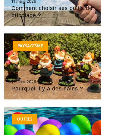
11 mars 2026
Comment choisir ses outils de
bricolage ?
PAYSAGISME
11 mars 2026
Pourquoi il y a des nains ?
OUTILS