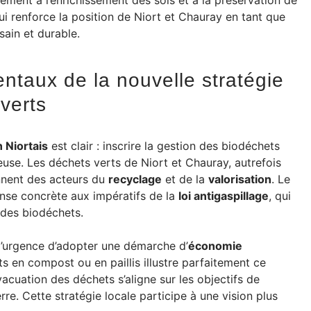
tement à l’enrichissement des sols et à la préservation de
qui renforce la position de Niort et Chauray en tant que
in et durable.
ntaux de la nouvelle stratégie
verts
 Niortais
est clair : inscrire la gestion des biodéchets
use. Les déchets verts de Niort et Chauray, autrefois
nnent des acteurs du
recyclage
et de la
valorisation
. Le
se concrète aux impératifs de la
loi antigaspillage
, qui
 des biodéchets.
l’urgence d’adopter une démarche d’
économie
s en compost ou en paillis illustre parfaitement ce
vacuation des déchets s’aligne sur les objectifs de
re. Cette stratégie locale participe à une vision plus