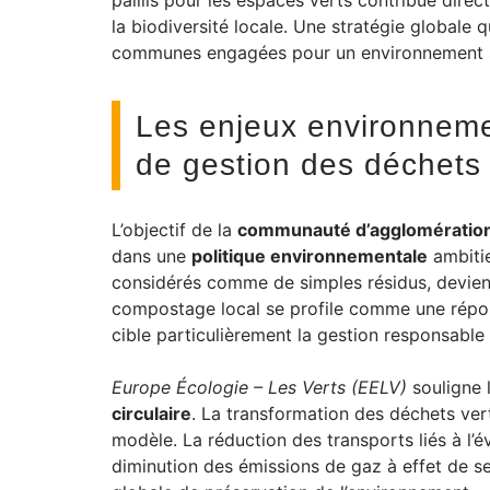
paillis pour les espaces verts contribue direc
la biodiversité locale. Une stratégie globale 
communes engagées pour un environnement sa
Les enjeux environneme
de gestion des déchets 
L’objectif de la
communauté d’agglomération
dans une
politique environnementale
ambitie
considérés comme de simples résidus, devie
compostage local se profile comme une répon
cible particulièrement la gestion responsable
Europe Écologie – Les Verts (EELV)
souligne 
circulaire
. La transformation des déchets vert
modèle. La réduction des transports liés à l’é
diminution des émissions de gaz à effet de ser