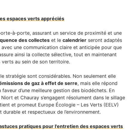
 ces espaces verts appréciés
n porte-à-porte, assurant un service de proximité et une
équence des collectes
et le
calendrier
seront adaptés
avec une communication claire et anticipée pour que
ssure ainsi la collecte sélective, tout en maintenant
verts au sein de son territoire.
e stratégie sont considérables. Non seulement elle
émissions de gaz à effet de serre
, mais elle répond
 faveur d’une meilleure gestion des biodéchets. En
 Niort et Chauray s’engagent résolument dans le sillage
tient et promeut Europe Écologie – Les Verts (EELV)
 durable et respectueux de l’environnement.
: astuces pratiques pour l'entretien des espaces verts