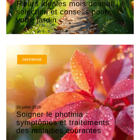
Fleurs idéales mois de mai:
sélection et conseils pour
votre jardin
JARDINAGE
29 juillet 2026
Soigner le photinia :
symptômes et traitements
des maladies courantes