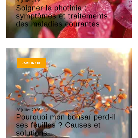
29 juillet 2026
Soigner le photinia :
symptômes et traitements
des maladies courantes
JARDINAGE
28 juillet 2026
Pourquoi mon bonsaï perd-il
ses feuilles ? Causes et
solutions