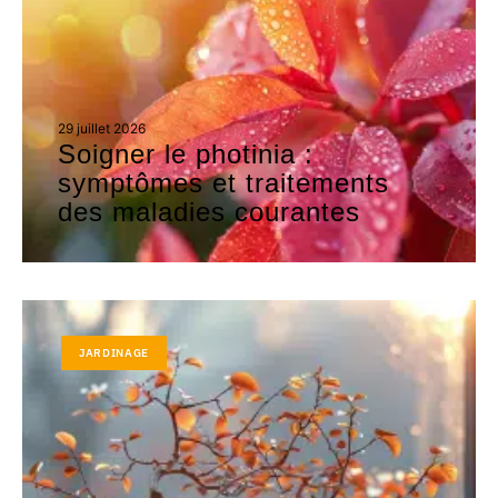
29 juillet 2026
Soigner le photinia :
symptômes et traitements
des maladies courantes
JARDINAGE