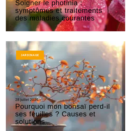
Soigner le photinia :
symptômes et traitements
des maladies courantes
JARDINAGE
28 juillet 2026
Pourquoi mon bonsaï perd-il
ses feuilles ? Causes et
solutions