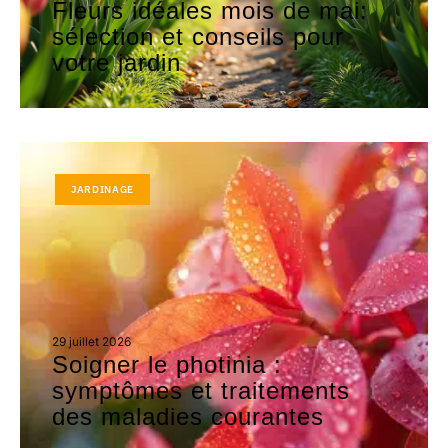
Fleurs idéales mois de mai:
sélection et conseils pour
votre jardin
JARDINAGE
29 juillet 2026
Soigner le photinia :
symptômes et traitements
des maladies courantes