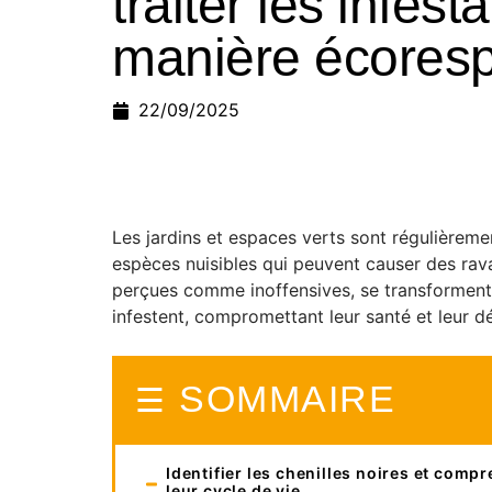
traiter les infest
manière écores
22/09/2025
Les jardins et espaces verts sont régulièreme
espèces nuisibles qui peuvent causer des rav
perçues comme inoffensives, se transforment e
infestent, compromettant leur santé et leur 
SOMMAIRE
Identifier les chenilles noires et comp
leur cycle de vie