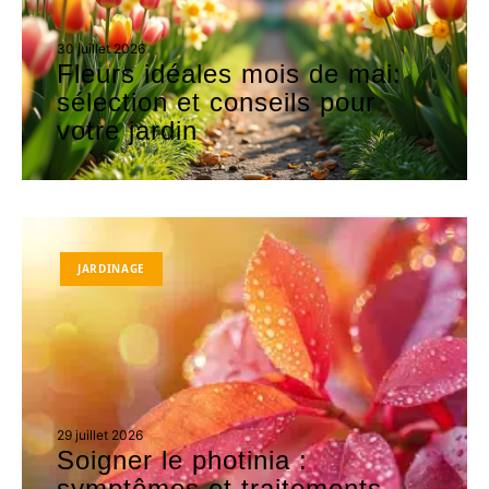
30 juillet 2026
Fleurs idéales mois de mai:
sélection et conseils pour
votre jardin
JARDINAGE
29 juillet 2026
Soigner le photinia :
symptômes et traitements