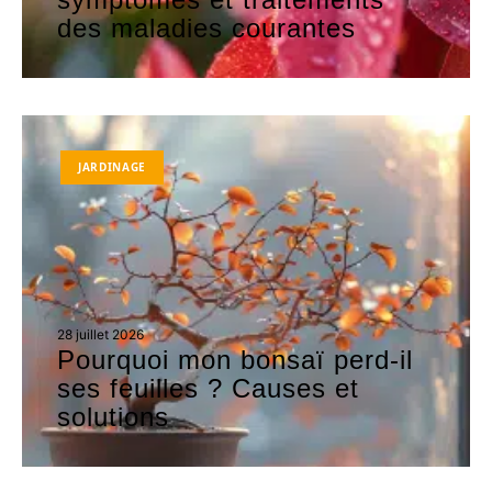
des maladies courantes
JARDINAGE
28 juillet 2026
Pourquoi mon bonsaï perd-il
ses feuilles ? Causes et
solutions