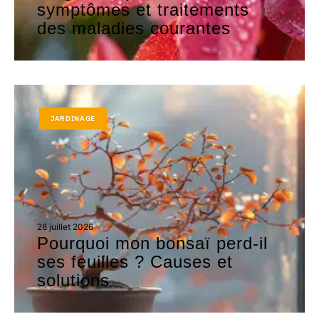
symptômes et traitements
des maladies courantes
JARDINAGE
28 juillet 2026
Pourquoi mon bonsaï perd-il
ses feuilles ? Causes et
solutions