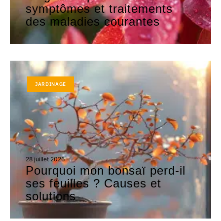
symptômes et traitements
des maladies courantes
JARDINAGE
28 juillet 2026
Pourquoi mon bonsaï perd-il
ses feuilles ? Causes et
solutions