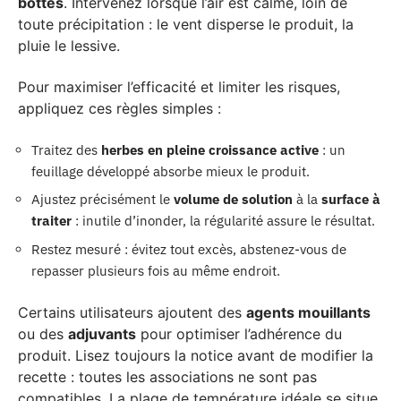
bottes
. Intervenez lorsque l’air est calme, loin de
toute précipitation : le vent disperse le produit, la
pluie le lessive.
Pour maximiser l’efficacité et limiter les risques,
appliquez ces règles simples :
Traitez des
herbes en pleine croissance active
: un
feuillage développé absorbe mieux le produit.
Ajustez précisément le
volume de solution
à la
surface à
traiter
: inutile d’inonder, la régularité assure le résultat.
Restez mesuré : évitez tout excès, abstenez-vous de
repasser plusieurs fois au même endroit.
Certains utilisateurs ajoutent des
agents mouillants
ou des
adjuvants
pour optimiser l’adhérence du
produit. Lisez toujours la notice avant de modifier la
recette : toutes les associations ne sont pas
compatibles. La plage de température idéale se situe