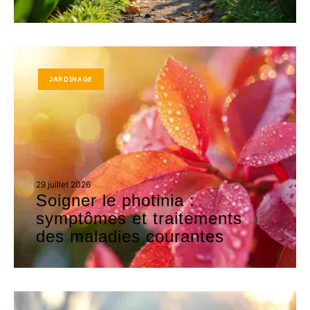
JARDINAGE
29 juillet 2026
Soigner le photinia :
symptômes et traitements
des maladies courantes