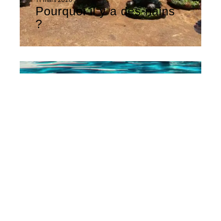
Pourquoi il y a des nains
?
OUTILS
11 mars 2026
Pourquoi choisir une
piscine hors sol ?